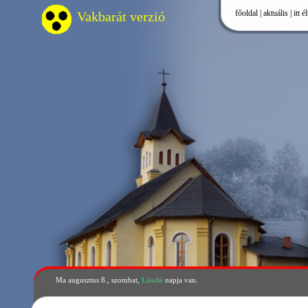
főoldal
|
aktuális
|
itt élünk
|
önkormá
Vakbarát verzió
Ma augusztus 8., szombat,
László
napja van.
Hernádkak község Önkorm
Önkormányzati Rendelet
rendszeréről szóló 19/20