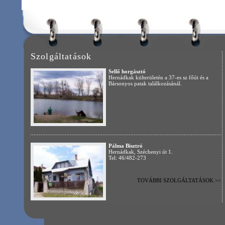
Pálma Bisztró
Hernádkak, Széchenyi út 1.
Tel: 46/482-273
TOVÁBBI SZOLGÁLTATÁSOK >>
főoldal
|
aktuális
|
itt élünk
|
önkormányzat
|
civil szervezetek
|
gazdaság
|
impresszum