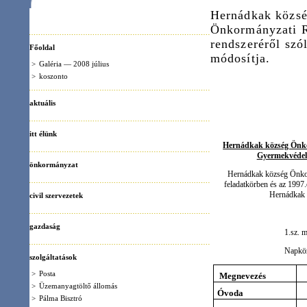
Főoldal
módosítja.
>
Galéria — 2008 július
>
koszonto
aktuális
itt élünk
Hernádkak község Önkormányzat Kép
Gyermekvédelem helyi rends
önkormányzat
Hernádkak község Önkormányzat Képvis
feladatkörben és az 1997.évi XXXI.tv. 1
Hernádkak község Önkormá
civil szervezetek
gazdaság
1.sz. mellélet az alá
Napköziotthonos óvoda
szolgáltatások
>
Posta
Megnevezés
Nettó ös
>
Üzemanyagtöltő állomás
Óvoda
224+63
>
Pálma Bisztró
Iskola menza
282
>
Sellő horgásztó
Iskola napközi
282+71
turizmus
>
Református templom
A rendelet 2011. máju
>
Katolikus templom
>
Honfoglalási emlékoszlop
>
II. világháborús emlékoszlop