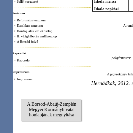
>
A Hernád folyó
Hajd
kapcsolat
polgármester
>
Kapcsolat
impresszum
A jegyzőkönyv hiteléül
>
Impresszum
Hernádkak, 2012. március 0
A Borsod-Abaúj-Zemplén
Megyei Kormányhivatal
honlapjának megnyitása
Szolgáltatások
Turiz
Sellő horgásztó
Hernádkak külterületén a 37-es sz főút és a
Bársonyos patak találkozásánál.