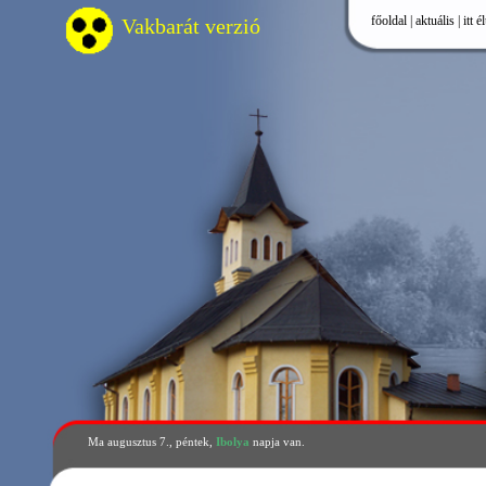
főoldal
|
aktuális
|
itt élünk
|
önkormá
Vakbarát verzió
Ma augusztus 7., péntek,
Ibolya
napja van.
6/2012.(V. 14.) önk
évi költségvetési zá