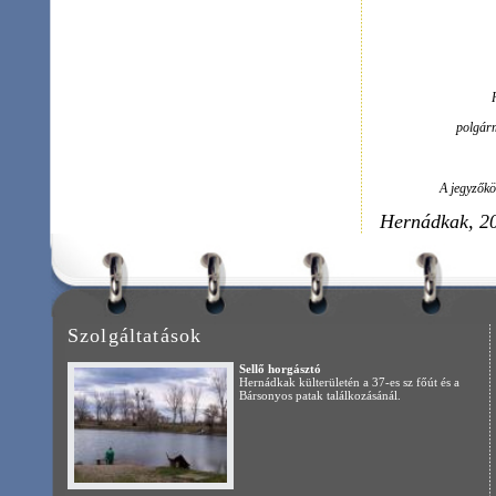
Szolgáltatások
Turiz
Sellő horgásztó
Hernádkak külterületén a 37-es sz főút és a
Bársonyos patak találkozásánál.
Pálma Bisztró
Hernádkak, Széchenyi út 1.
Tel: 46/482-273
TOVÁBBI SZOLGÁLTATÁSOK >>
főoldal
|
aktuális
|
itt élünk
|
önkormányzat
|
civil szervezetek
|
gazdaság
|
impresszum