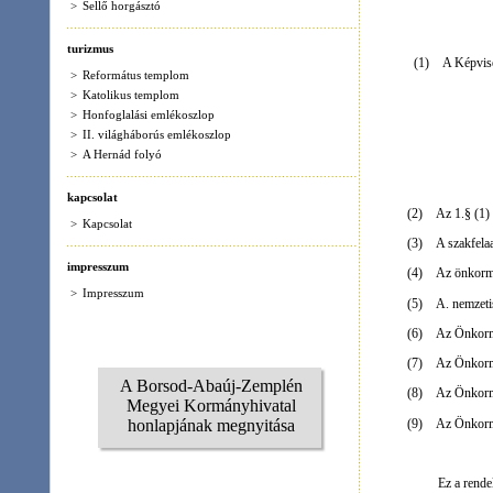
>
A Hernád folyó
kapcsolat
(2)
Az 1.§ (1) bekezdés b. po
>
Kapcsolat
(3)
A szakfelaadatonként és kö
impresszum
(4)
Az önkormányzat pénzforg
>
Impresszum
(5)
A. nemzetiségi Önkormány
(6)
Az Önkormányzat
és az
(7)
Az Önkormányzat egyszerű
A Borsod-Abaúj-Zemplén
(8)
Az Önkormányzat vagyonk
Megyei Kormányhivatal
(9)
Az Önkormányzat adóságál
honlapjának megnyitása
Ez a rendelet a kihirdeté
Hajdú János s
polgármester
A jegyzőkönyv hiteléül
Hernádkak, 2011. dece