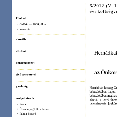
Főoldal
Her
>
Galéria — 2008 július
>
koszonto
201
aktuális
itt élünk
Hernádkak közsé
6/2012
önkormányzat
az Önkormányzat 
civil szervezetek
gazdaság
Hernádkak község Önkormányzat Kép
bekezdésében kapott felhatalmazás
bekezdésében meghatározott feladat
szolgáltatások
alapján a helyi önkormányzatokró
véleményezési jogkörében eljáró Pé
>
Posta
>
Üzemanyagtöltő állomás
>
Pálma Bisztró
>
Sellő horgásztó
turizmus
(1)
A Képviselő-testület a
>
Református templom
>
Katolikus templom
>
Honfoglalási emlékoszlop
>
II. világháborús emlékoszlop