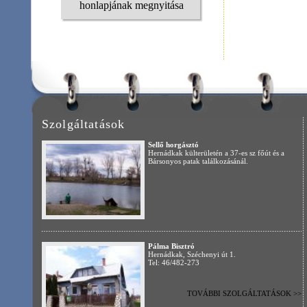
TOVÁBBI SZOLGÁLTATÁSOK >>
főoldal
|
aktuális
|
itt élünk
|
önkormányzat
|
civil szervezetek
|
gazdaság
|
impresszum