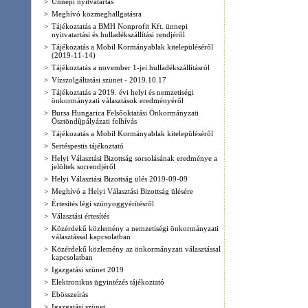
önkormányzati választások eredményéről
>
Bursa Hungarica Felsőoktatási Önkormányzati
Ösztöndíjpályázati felhívás
>
Tájékozatás a Mobil Kormányablak kitelepüléséről
>
Sertéspestis tájékoztató
>
Helyi Választási Bizottság sorsolásának eredménye a
jelöltek sorrendjéről
>
Helyi Választási Bizottság ülés 2019-09-09
>
Meghívó a Helyi Választási Bizottság ülésére
>
Értesítés légi szúnyoggyérítésről
>
Választási értesítés
>
Közérdekű közlemény a nemzetiségi önkormányzati
választással kapcsolatban
>
Közérdekű közlemény az önkormányzati választással
kapcsolatban
>
Igazgatási szünet 2019
>
Elektronikus ügyintézés tájékoztató
>
Ebösszeírás
>
Igazgatási szünet
>
Nyári diákmunka felhívás 2018
>
Igazgatási szünet
>
Értesítés földi szúnyoggyérítésről
>
Nyári diákmunka felhívás
>
Ünnepi nyitvatartás
>
Hernádkak település választási eredményei 2014.
>
Ajánlások számának megállapítása
>
Árvízvédelmi fejlesztés
>
Meghívó
>
Tátorjános
>
ÉMOP-3.1.2/E-11-2011-0022