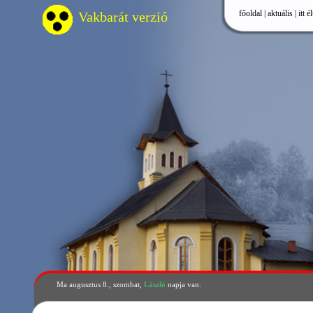
főoldal
|
aktuális
|
itt élünk
|
önkormá
Vakbarát verzió
Ma augusztus 8., szombat,
László
napja van.
Hivatali hírek
Ünnepi nyitvatartás
>
ÉRV tájékoztatás egyes tevékenységek
szüneteltetésének feloldása
Hernádkak község Önkormány