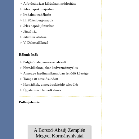
A Borsod-Abaúj-Zemplén
Megyei Kormányhivatal
honlapjának megnyitása
Szolgáltatások
Turiz
Sellő horgásztó
Hernádkak külterületén a 37-es sz főút és a
Bársonyos patak találkozásánál.
Pálma Bisztró
Hernádkak, Széchenyi út 1.
Tel: 46/482-273