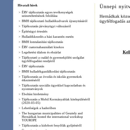
ügyfélfogadás az alábbiak s
>
BMH tájékoztató hulladékudvarok újranyitásáról
>
Tájékoztatás járványügyi változásról
>
Építésügyi értesítés
2015. d
>
Hulladékkezelés a házi karantén esetén
>
BMH lomtalanítási tájékoztatás
>
ÉRV csatornahasználati kisokos
Kellemes Kará
>
Legeltetési tilalom és ebzárlat
>
Tájékoztató a család és gyermekjóléti szolgálat
ügyfélfogadási rendjéről
>
ÉRV tájékoztatás
>
BMH hulladékgazdálkodási tájékoztatás
>
Tájékoztatás az óvodás és iskolás gyermekek
étkeztetéséről
>
Tájékoztatás szociális ügyekkel kapcsolatban és
nyomtatványok
>
Eboltási hirdetmény
>
Tájékozatás a Mobil Kormányablak kitelepüléséről
(2020-03-05)
>
Lehetőségek a haderőben
>
The hungarian municipalities of Gesztely and
Hernádkak hosted the international workshop
YOUROPE
>
Tájékoztatás a kidobott fenyőfák gyűjtéséről
>
Ünnepi nyitvatartás
>
Meghívó közmeghallgatásra
>
Tájékoztatás a BMH Nonprofit Kft. ünnepi
nyitvatartási és hulladékszállítási rendjéről
>
Tájékozatás a Mobil Kormányablak kitelepüléséről
(2019-11-14)
>
Tájékoztatás a november 1-jei hulladékszállításról
>
Vízszolgáltatási szünet - 2019.10.17
>
Tájékoztatás a 2019. évi helyi és nemzetiségi