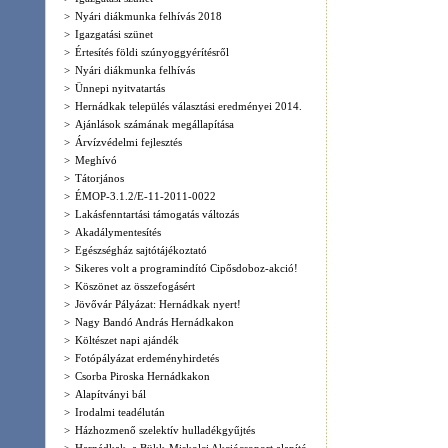
>
Lakásfenntartási támogatás változás
>
Akadálymentesítés
>
Egészségház sajtótájékoztató
>
Sikeres volt a programindító Cipősdoboz-akció!
>
Köszönet az összefogásért
>
Jövővár Pályázat: Hernádkak nyert!
>
Nagy Bandó András Hernádkakon
>
Költészet napi ajándék
>
Fotópályázat erdeményhirdetés
>
Csorba Piroska Hernádkakon
>
Alapítványi bál
>
Irodalmi teadélután
>
Házhozmenő szelektív hulladékgyűjtés
>
Hernádkak, a Bükk-Miskolci Akciócsoport alapító
tagja
>
Helyi Vidékfejlesztési Irodák találkozója
Hernádkakon
>
Mandur László üdvözlete
>
Hernádkak polgármestere az Európai Kulturális
Örökség Napokon
>
A Második Esély Felnőttoktató Intézmény várja
jelentkezését
>
Iskolaavató
>
Területfejlesztés, testületi munka
>
Területfejlesztés, testületi munka
>
Területfejlesztés, testületi munka
>
Település-fejlesztések - testületi munka
>
Költségvetés-tervezet elfogadása
>
Stratégiai és Gazdasági Program
>
2007-es költségvetés-tervezet