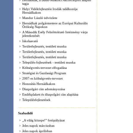
>
Honosítás Hernádkakon
>
Díszpolgári cím adományozása
>
Emlékplakett és díszpolgári cím alapítása
>
Településfejlesztések
Szabadidő
>
„A világ közepe!” fotópályázat
>
Jeles napok márciusban
>
Jeles napok áprilisban
>
A fotópályázat kiírásának módosítása
>
Jeles napok májusban
>
Irodalmi teadélután
>
II. Pöltenberg-napok
>
Jeles napok júniusban
>
Játszóház
>
Játszótér átadása
>
V. Dalostalálkozó
Rólunk írták
>
Polgárőr alapszervezet alakult
>
Hernádkakon, akár kedvezménnyel is
>
A megye legdinamikusabban fejlődő községe
>
Tompa itt nevelősködött
>
Hernádkak, a megduplázódó település
>
Új játszótér Hernádkaknak
Pollenjelentés