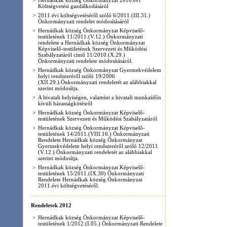
szóló 22/2002(XII.03.) Önkormányzati rendelet
módosításáról.
>
Hernádkak község Önkormányzat Képviselő-
testületének 2/2012.(I.05.) Önkormányzati Rendelete
A víziközműből szolgáltatott csatorna díjról
>
Hernádkak község Önkormányzat Képviselő-
testületének 3/2012.(III.26.) Önkormányzati
Rendelete Hernádkak község Önkormányzat
2012.évi Költségvetéséről
>
Hernádkak község Önkormányzat Képviselő-
testületének 4/2012.(III.26.) Önkormányzati
Rendelete Hernádkak község Önkormányzat
Gyermekvédelem helyi rendszeréről szóló 19/2006
(XII.29.).Önkormányzati rendeletét az alábbiak
szerint módosítja.
>
5/2012.(V. 14.) önkormányzati rendelete az
Önkormányzat 2011. évi költségvetéséről szóló
6/2011.(III.31.) Önkormányzati rendeletének
módosításáról
>
6/2012.(V. 14.) önkormányzati rendelete az
Önkormányzat 2011. évi költségvetési
zárszámadásáról
A Borsod-Abaúj-Zemplén
Megyei Kormányhivatal
honlapjának megnyitása