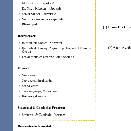
>
Hernádkak Községi Könyvtár
(2) A természetbeni támogatás 
>
Hernádkak Községi Napraforgó Napközi Otthonos
Óvoda
>
Családsegítő és Gyermekjóléti Szolgálat
Hivatal
>
Szervezet
>
Szervezteti Strukturája
>
Szabályozás
>
Tevékenysége, Működése
>
Közszolgáltatások
Stratégiai és Gazdasági Program
>
Stratégiai és Gazdasági Program
Rendeletek/határozatok
>
Hatályos rendeletek
Hajdú János s
Letölthető dokumentumok
polgármester
>
Iparűzési adóbevallás nyomtatvány
>
Változás bejelentő
>
Önkormányzat Hatályos Rendeletei
>
Szabályozási terv
>
Településképi rendelet
A jegyzőkönyv hiteléül
>
Szociális ügyek nyomtatványai
Hernádkak, 2009. május
Közérdekű adatok