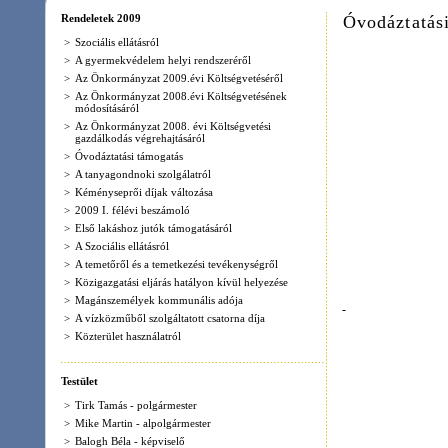
J
>
Az Önkormányzat 2009.évi Költségvetéséről
>
Az Önkormányzat 2008.évi Költségvetésének
módosításáról
>
Az Önkormányzat 2008. évi Költségvetési
gazdálkodás végrehajtásáról
Her
>
Óvodáztatási támogatás
2009. 
>
A tanyagondnoki szolgálatról
>
Kéményseprői díjak változása
>
2009 I. félévi beszámoló
>
Első lakáshoz jutók támogatásáról
>
A Szociális ellátásról
>
A temetőről és a temetkezési tevékenységről
>
Közigazgatási eljárás hatályon kívül helyezése
>
Magánszemélyek kommunális adója
>
A vízközműből szolgáltatott csatorna díja
>
Közterület használatról
Testület
>
Tirk Tamás - polgármester
>
Mike Martin - alpolgármester
>
Balogh Béla - képviselő
>
Mikita Zsolt - képviselő
>
Dr. Nagy Nikolett - képviselő
>
Sarafi Sándor - képviselő
>
Szvorda Zsuzsanna - képviselő
>
Bizottságok
(1) Hernádkak község Önkormányza
Intézmények