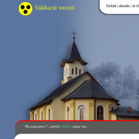
főoldal
|
aktuális
|
itt élünk
|
önkormá
Vakbarát verzió
Ma augusztus 7., péntek,
Ibolya
napja van.
Rendeletek 2009
Óvodáztatási támoga
>
Szociális ellátásról
>
A gyermekvédelem helyi rendszeréről