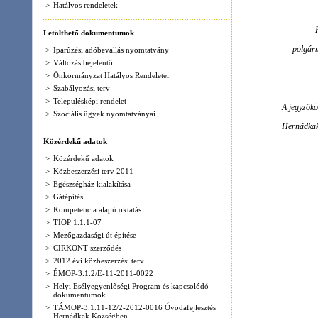
>
Közérdekű adatok
>
Közbeszerzési terv 2011
>
Egészségház kialakítása
>
Gátépítés
>
Kompetencia alapú oktatás
>
TIOP 1.1.1-07
>
Mezőgazdasági út építése
>
CIRKONT szerződés
>
2012 évi közbeszerzési terv
>
ÉMOP-3.1.2/E-11-2011-0022
>
Helyi Esélyegyenlőségi Program és kapcsolódó
dokumentumok
>
TÁMOP-3.1.11-12/2-2012-0016 Óvodafejlesztés
Hernádkak Községben
>
TIOP-1.1.1-09/1-2010-0023 A Pedagógiai,
módszertani reformot támogató informatikai
infrastruktúra
>
Települési Terv Módosítása 2015.09.18- 2015.10.23
>
Települési Terv Módosítása 37.sz. főút
2015.Szeptember 3-19
>
Veszettség Elleni Védekezés 2015.okt.07 - 28
>
Települési Terv Módosítása 37.sz. főút
2015.November 13 - 27
>
Hernádkak körzeti megbízottjának adatai
>
Települési Terv Módosítása 37.sz. főút 2016.Május 6
- 21
>
Bankszámlaszámok
>
Adatkezelési tájékoztató
Rendeletek 2008