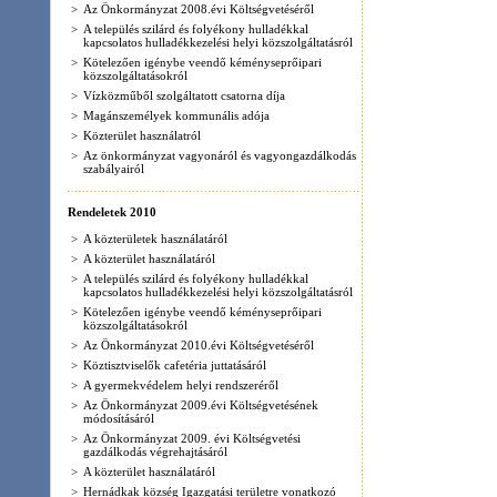
>
A gyermekvédelem helyi rendszeréről
>
Az Önkormányzat 2009.évi Költségvetésének
módosításáról
>
Az Önkormányzat 2009. évi Költségvetési
gazdálkodás végrehajtásáról
>
A közterület használatáról
>
Hernádkak község Igazgatási területre vonatkozó
Szabályozási terv és Helyi építési Szabályzat.
>
Az Önkormányzat 2010.évi Költségvetéséről
>
Hernádkak község Önkormányzat Képviselő-testület
Szervezeti és Működési Szabályzata
>
Hernádkak község Önkormányzat Képviselőinek
tiszteletdíjáról
>
A közterület használatáról
>
A Kötelezően igénybe veendő kéményseprőipari
közszolgáltatásokról
Rendeletek 2011
>
A vízközműből szolgáltatott csatorna díjáról
>
A közterület használatáról
>
A település szilárd és folyékony hulladékkal
kapcsolatos hulladékkezelési helyi közszolgáltatásról
>
Hernádkak község Önkormányzat Képviselő-
testületének Szervezeti és Működési Szabályzatáról
című 11/2010.(X.29.) Önkormányzati rendelete
módosításáról.
>
Hernádkak község Önkormányzat Képviselőinek
tiszteletdíjáról
>
Önkormányzat 2011.évi Költségvetéséről
>
Hernádkak község Önkormányzat 2010.évi
költségvetéséről szóló 3/2010.(III.12.)
Önkormányzati Rendelet módosításáról