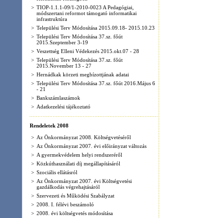
>
Az Önkormányzat 2008. Költségvetéséről
>
Az Önkormányzat 2007. évi előirányzat változás
>
A gyermekvédelem helyi rendszeréről
>
Közkúthasználati díj megállapításáról
>
Szociális ellátásról
>
Az Önkormányzat 2007. évi Költségvetési
gazdálkodás végrehajtásáról
>
Szervezeti és Működési Szabályzat
>
2008. I. félévi beszámoló
>
2008. évi költségvetés módosítása
>
Az Önkormányzat 2008.évi Költségvetéséről
>
A település szilárd és folyékony hulladékkal
kapcsolatos hulladékkezelési helyi közszolgáltatásról
>
Kötelezően igénybe veendő kéményseprőipari
közszolgáltatásokról
>
Vízközműből szolgáltatott csatorna díja
>
Magánszemélyek kommunális adója
>
Közterület használatról
>
Az önkormányzat vagyonáról és vagyongazdálkodás
szabályairól
Rendeletek 2010
>
A közterületek használatáról
>
A közterület használatáról
>
A település szilárd és folyékony hulladékkal
kapcsolatos hulladékkezelési helyi közszolgáltatásról
>
Kötelezően igénybe veendő kéményseprőipari
közszolgáltatásokról
>
Az Önkormányzat 2010.évi Költségvetéséről
>
Köztisztviselők cafetéria juttatásáról