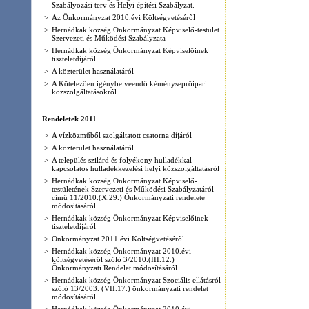
>
Hernádkak község Önkormányzat Szociális ellátásról
szóló 13/2003. (VII.17.) önkormányzati rendelet
módosításáról
>
Hernádkak község Önkormányzat 2010.évi
Költségvetési gazdálkodásáról
>
2011.évi költségvetéséről szóló 6/2011.(III.31.)
Önkormányzati rendelet módosításáról
>
Hernádkak község Önkormányzat Képviselő-
testületének 11/2011.(V.12.) Önkormányzati
rendelete a Hernádkak község Önkormányzat
Képviselő-testületének Szervezeti és Működési
Szabályzatáról című 11/2010.(X.29.)
Önkormányzati rendelete módosításáról.
>
Hernádkak község Önkormányzat Gyermekvédelem
helyi rendszeréről szóló 19/2006
(XII.29.).Önkormányzati rendeletét az alábbiakkal
szerint módosítja.
>
A hivatali helyiségen, valamint a hivatali munkaidőn
kívüli házasságkötésről
>
Hernádkak község Önkormányzat Képviselő-
testületének Szervezeti és Működési Szabályzatáról
>
Hernádkak község Önkormányzat Képviselő-
testületének 14/2011.(VIII.16.) Önkormányzati
Rendelete Hernádkak község Önkormányzat
Gyermekvédelem helyi rendszeréről szóló 12/2011
(V.12.) Önkormányzati rendeletét az alábbiakkal
szerint módosítja.
>
Hernádkak község Önkormányzat Képviselő-
testületének 15/2011.(IX.30) Önkormányzati
Rendelete Hernádkak község Önkormányzat
2011.évi költségvetéséről.
Rendeletek 2012
>
Hernádkak község Önkormányzat Képviselő-
testületének 1/2012.(I.05.) Önkormányzati Rendelete
A település szilárd és folyékony hulladékkal
kapcsolatos hulladékkezelési helyi közszolgáltatásról