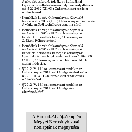
Szolgáltatások
Turiz
Sellő horgásztó
Hernádkak külterületén a 37-es sz főút és a
Bársonyos patak találkozásánál.
Pálma Bisztró
Hernádkak, Széchenyi út 1.
Tel: 46/482-273
TOVÁBBI SZOLGÁLTATÁSOK >>
főoldal
|
aktuális
|
itt élünk
|
önkormányzat
|
civil szervezetek
|
gazdaság
|
impresszum